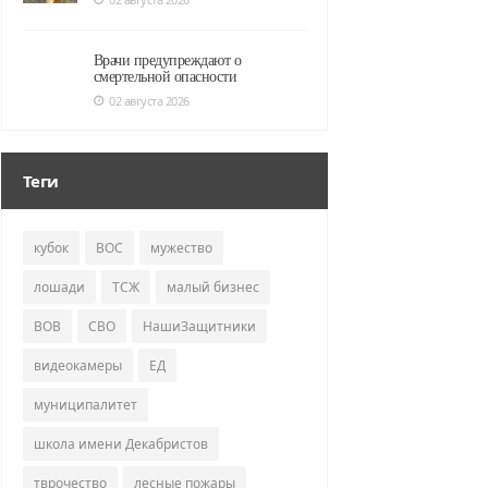
Врачи предупреждают о
смертельной опасности
02 августа 2026
Теги
кубок
ВОС
мужество
лошади
ТСЖ
малый бизнес
ВОВ
СВО
НашиЗащитники
видеокамеры
ЕД
муниципалитет
школа имени Декабристов
тврочество
лесные пожары