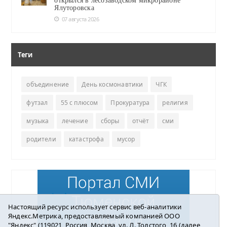
открылся в лесозаводском микрорайоне
Ялуторовска
07 августа 2026
Теги
объединение
День космонавтики
ЧГК
футзал
55 с плюсом
Прокуратура
религия
музыка
лечение
сборы
отчёт
сми
родители
катастрофа
мусор
Настоящий ресурс использует сервис веб-аналитики
Яндекс.Метрика, предоставляемый компанией ООО
"Яндекс" (119021, Россия, Москва, ул. Л. Толстого, 16 (далее