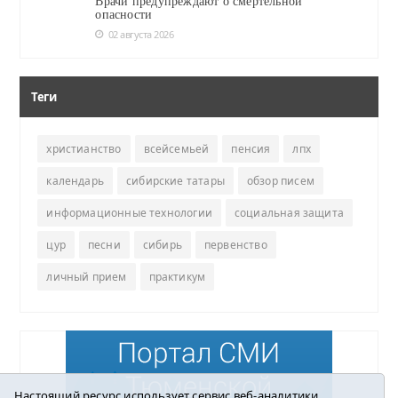
Врачи предупреждают о смертельной
опасности
02 августа 2026
Теги
христианство
всейсемьей
пенсия
лпх
календарь
сибирские татары
обзор писем
информационные технологии
социальная защита
цур
песни
сибирь
первенство
личный прием
практикум
Настоящий ресурс использует сервис веб-аналитики