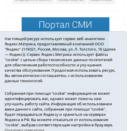
Настоящий ресурс использует сервис веб-аналитики
Яндекс.Метрика, предоставляемый компанией ООО
"Яндекс" (119021, Россия, Москва, ул. Л. Толстого, 16 (далее
— Яндекс)). Сервис Яндекс.Метрика использует файлы
"cookie" с целью сбора технических данных посетителей
Погода в Ялуторовске
для обеспечения работоспособности и улучшения
качества обслуживания. Продолжая использовать ресурс,
Вы автоматически соглашаетесь с использованием
данных технологий.
16+ ©
Ялуторовск знает / Новости города и
Собранная при помощи "cookie" информация не может
района
2016-2023
идентифицировать вас, однако может помочь нам
Учредитель: АНО «ИИЦ « Ялуторовская жизнь».
улучшить работу сайта. Информация об использовании
Главный редактор: Вешкурцева С.П.
вами данного сайта, собранная при помощи "cookie",
E-mail:
yznaet@inbox.ru
Тел.: 8(34535)2-02-51
будет передаваться Яндексу и храниться на серверах
Регистрационный номер ЭЛ № ФС 77-64937 от
Яндекса в РФ. Вы можете отказаться от использования
24.02.2016г. выдан Федеральной службой по надзору
"cookie", выбрав соответствующие настройки в браузере.
в сфере связи, информационных технологий и
Политика оператора