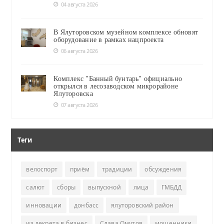
04 августа 2026
В Ялуторовском музейном комплексе обновят
оборудование в рамках нацпроекта
06 августа 2026
Комплекс "Банный бунтарь" официально
открылся в лесозаводском микрорайоне
Ялуторовска
07 августа 2026
Теги
велоспорт
приём
традиции
обсуждения
салют
сборы
выпускной
лица
ГМБДД
инновации
донбасс
ялуторовский район
из декрета в бизнес
Слава Омутов
мошенники