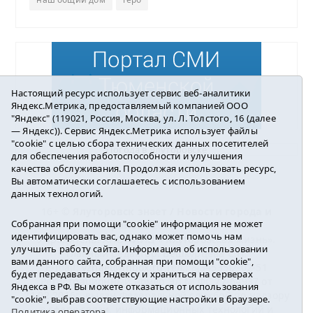
Настоящий ресурс использует сервис веб-аналитики
Яндекс.Метрика, предоставляемый компанией ООО
"Яндекс" (119021, Россия, Москва, ул. Л. Толстого, 16 (далее
— Яндекс)). Сервис Яндекс.Метрика использует файлы
"cookie" с целью сбора технических данных посетителей
Погода в Ялуторовске
для обеспечения работоспособности и улучшения
качества обслуживания. Продолжая использовать ресурс,
Вы автоматически соглашаетесь с использованием
данных технологий.
16+ ©
Ялуторовск знает / Новости города и
Собранная при помощи "cookie" информация не может
района
2016-2023
идентифицировать вас, однако может помочь нам
Учредитель: АНО «ИИЦ « Ялуторовская жизнь».
улучшить работу сайта. Информация об использовании
Главный редактор: Вешкурцева С.П.
вами данного сайта, собранная при помощи "cookie",
E-mail:
yznaet@inbox.ru
Тел.: 8(34535)2-02-51
будет передаваться Яндексу и храниться на серверах
Регистрационный номер ЭЛ № ФС 77-64937 от
Яндекса в РФ. Вы можете отказаться от использования
24.02.2016г. выдан Федеральной службой по надзору
"cookie", выбрав соответствующие настройки в браузере.
в сфере связи, информационных технологий и
Политика оператора