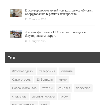
В Ялуторовском музейном комплексе обновят
оборудование в рамках нацпроекта
06 августа 2026
Летний фестиваль ГТО снова проходит в
Ялуторовском округе
05 августа 2026
Теги
#Росмолодёжь
телефония
купание
Сад и огород
23 февраля
юмор
Савва Мамонтов
татары
самолёт
профсоюз
спектакль
лесные пожары
кубок
наш общий дом
герб