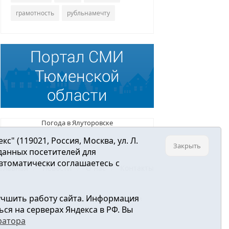
грамотность
рубльнамечту
Погода в Ялуторовске
 (119021, Россия, Москва, ул. Л.
Закрыть
 данных посетителей для
втоматически соглашаетесь с
Главная
Новости
О нас
Контакты
учшить работу сайта. Информация
ре связи, информационных технологий и
ся на серверах Яндекса в РФ. Вы
ратора