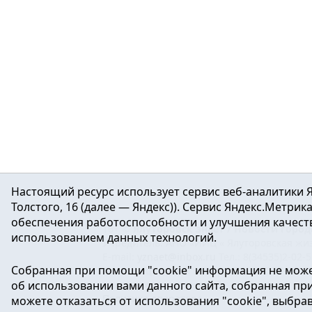
Настоящий ресурс использует сервис веб-аналитики Я
Толстого, 16 (далее — Яндекс)). Сервис Яндекс.Метри
обеспечения работоспособности и улучшения качеств
16+ ©
Ялуторовск знает / Новости город
использованием данных технологий.
Учредитель: АНО «ИИЦ « Ялуторовская жиз
E-mail:
yznaet@inbox.ru
Тел.: 8(34535)2-02-
Собранная при помощи "cookie" информация не може
Регистрационный номер ЭЛ № ФС 77-64937 
об использовании вами данного сайта, собранная при 
массовых коммуникаций.
Политика оператора
можете отказаться от использования "cookie", выбра