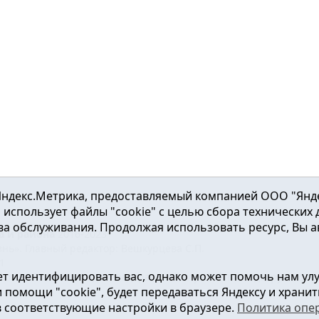
ндекс.Метрика, предоставляемый компанией ООО "Яндекс"
ка использует файлы "cookie" с целью сбора технических
а обслуживания. Продолжая использовать ресурс, Вы а
а и района
2016-2023
нь». Главный редактор: Вешкурцева С.П.
51
т идентифицировать вас, однако может помочь нам ул
от 24.02.2016г. выдан Федеральной службой по надзору в сфе
помощи "cookie", будет передаваться Яндексу и хранить
в соответствующие настройки в браузере.
Политика опе