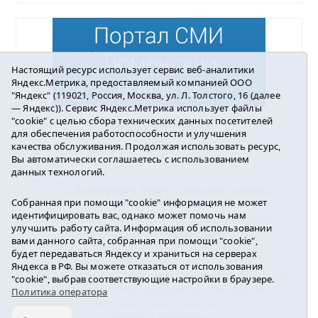
Настоящий ресурс использует сервис веб-аналитики
Яндекс.Метрика, предоставляемый компанией ООО
"Яндекс" (119021, Россия, Москва, ул. Л. Толстого, 16 (далее
— Яндекс)). Сервис Яндекс.Метрика использует файлы
"cookie" с целью сбора технических данных посетителей
Погода в Ялуторовске
для обеспечения работоспособности и улучшения
качества обслуживания. Продолжая использовать ресурс,
Вы автоматически соглашаетесь с использованием
данных технологий.
16+ ©
Ялуторовск знает / Новости города и
Собранная при помощи "cookie" информация не может
района
2016-2023
идентифицировать вас, однако может помочь нам
Учредитель: АНО «ИИЦ « Ялуторовская жизнь».
улучшить работу сайта. Информация об использовании
Главный редактор: Вешкурцева С.П.
вами данного сайта, собранная при помощи "cookie",
E-mail:
yznaet@inbox.ru
Тел.: 8(34535)2-02-51
будет передаваться Яндексу и храниться на серверах
Регистрационный номер ЭЛ № ФС 77-64937 от
Яндекса в РФ. Вы можете отказаться от использования
24.02.2016г. выдан Федеральной службой по надзору
"cookie", выбрав соответствующие настройки в браузере.
в сфере связи, информационных технологий и
Политика оператора
массовых коммуникаций.
Политика оператора