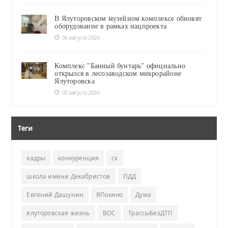
В Ялуторовском музейном комплексе обновят
оборудование в рамках нацпроекта
06 августа 2026
Комплекс "Банный бунтарь" официально
открылся в лесозаводском микрорайоне
Ялуторовска
07 августа 2026
Теги
кадры
конкуренция
ск
школа имени Декабристов
ПДД
Евгений Дашунин
ЯПомню
Дума
ялуторовская жизнь
ВОС
ТрассыБезДТП