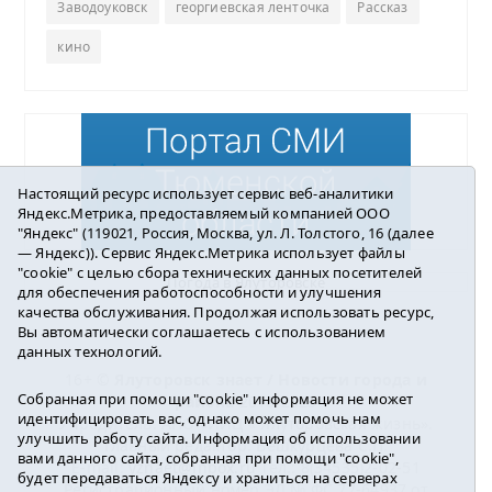
Заводоуковск
георгиевская ленточка
Рассказ
кино
Настоящий ресурс использует сервис веб-аналитики
Яндекс.Метрика, предоставляемый компанией ООО
"Яндекс" (119021, Россия, Москва, ул. Л. Толстого, 16 (далее
— Яндекс)). Сервис Яндекс.Метрика использует файлы
"cookie" с целью сбора технических данных посетителей
Погода в Ялуторовске
для обеспечения работоспособности и улучшения
качества обслуживания. Продолжая использовать ресурс,
Вы автоматически соглашаетесь с использованием
данных технологий.
16+ ©
Ялуторовск знает / Новости города и
Собранная при помощи "cookie" информация не может
района
2016-2023
идентифицировать вас, однако может помочь нам
Учредитель: АНО «ИИЦ « Ялуторовская жизнь».
улучшить работу сайта. Информация об использовании
Главный редактор: Вешкурцева С.П.
вами данного сайта, собранная при помощи "cookie",
E-mail:
yznaet@inbox.ru
Тел.: 8(34535)2-02-51
будет передаваться Яндексу и храниться на серверах
Регистрационный номер ЭЛ № ФС 77-64937 от