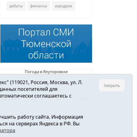
дебаты
финансы
аэродром
Погода в Ялуторовске
 (119021, Россия, Москва, ул. Л.
Закрыть
 данных посетителей для
втоматически соглашаетесь с
Главная
Новости
О нас
Контакты
учшить работу сайта. Информация
ре связи, информационных технологий и
ся на серверах Яндекса в РФ. Вы
ратора