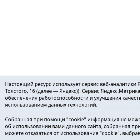
Настоящий ресурс использует сервис веб-аналитики Я
Толстого, 16 (далее — Яндекс)). Сервис Яндекс.Метри
обеспечения работоспособности и улучшения качеств
16+ ©
Ялуторовск знает / Новости город
использованием данных технологий.
Учредитель: АНО «ИИЦ « Ялуторовская жиз
E-mail:
yznaet@inbox.ru
Тел.: 8(34535)2-02-
Собранная при помощи "cookie" информация не може
Регистрационный номер ЭЛ № ФС 77-64937 
об использовании вами данного сайта, собранная при 
массовых коммуникаций.
Политика оператора
можете отказаться от использования "cookie", выбра