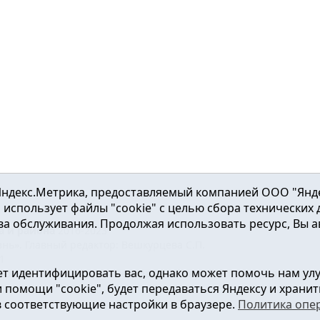
ндекс.Метрика, предоставляемый компанией ООО "Яндекс"
ка использует файлы "cookie" с целью сбора технических
а обслуживания. Продолжая использовать ресурс, Вы а
а и района
2016-2023
нь». Главный редактор: Вешкурцева С.П.
51
т идентифицировать вас, однако может помочь нам ул
от 24.02.2016г. выдан Федеральной службой по надзору в сфе
помощи "cookie", будет передаваться Яндексу и хранить
в соответствующие настройки в браузере.
Политика опе