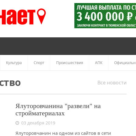
Культура
Спорт
Происшествия
АПК
Официальн
ство
Все новости
Ялуторовчанина "развели" на
стройматериалах
03 декабря 2019
Ялуторовчанин на одном из сайтов в сети