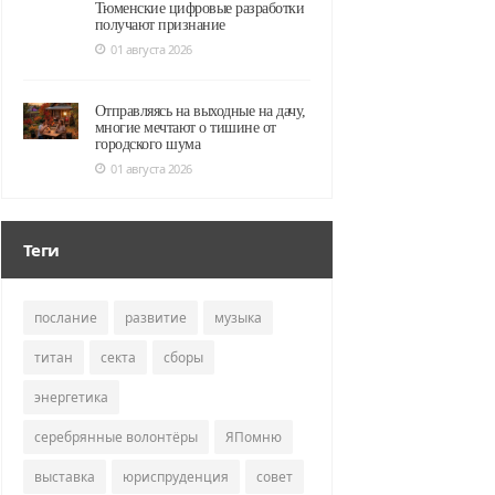
Тюменские цифровые разработки
получают признание
01 августа 2026
Отправляясь на выходные на дачу,
многие мечтают о тишине от
городского шума
01 августа 2026
Теги
послание
развитие
музыка
титан
секта
сборы
энергетика
серебрянные волонтёры
ЯПомню
выставка
юриспруденция
совет