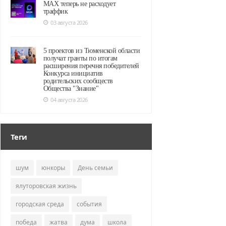
MAX теперь не расходует
траффик
03 августа 2026
5 проектов из Тюменской области
получат гранты по итогам
расширения перечня победителей
Конкурса инициатив
родительских сообществ
Общества "Знание"
04 августа 2026
Теги
шум
юнкоры
День семьи
ялуторовская жизнь
городская среда
события
победа
жатва
дума
школа