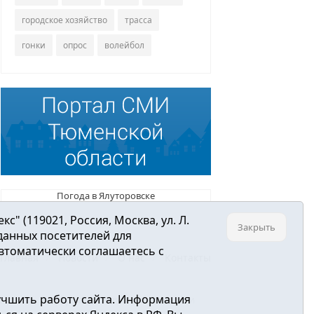
городское хозяйство
трасса
гонки
опрос
волейбол
Погода в Ялуторовске
 (119021, Россия, Москва, ул. Л.
Закрыть
 данных посетителей для
втоматически соглашаетесь с
Главная
Новости
О нас
Контакты
учшить работу сайта. Информация
ре связи, информационных технологий и