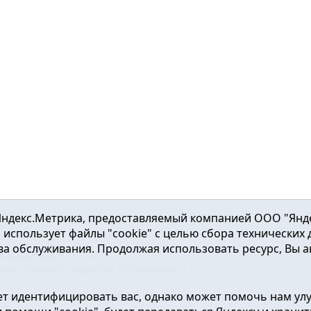
ндекс.Метрика, предоставляемый компанией ООО "Яндекс"
ка использует файлы "cookie" с целью сбора технических
а обслуживания. Продолжая использовать ресурс, Вы а
а и района
2016-2023
нь». Главный редактор: Вешкурцева С.П.
51
т идентифицировать вас, однако может помочь нам ул
от 24.02.2016г. выдан Федеральной службой по надзору в сфе