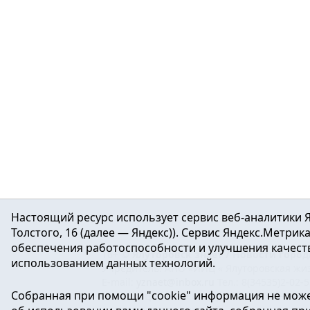
Настоящий ресурс использует сервис веб-аналитики Я
Толстого, 16 (далее — Яндекс)). Сервис Яндекс.Метри
обеспечения работоспособности и улучшения качеств
16+ ©
Ялуторовск знает / Новости город
использованием данных технологий.
Учредитель: АНО «ИИЦ « Ялуторовская жиз
E-mail:
yznaet@inbox.ru
Тел.: 8(34535)2-02-
Собранная при помощи "cookie" информация не може
Регистрационный номер ЭЛ № ФС 77-64937 
массовых коммуникаций.