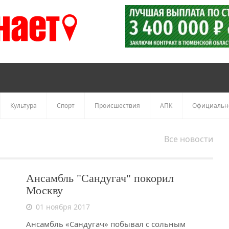
Культура
Спорт
Происшествия
АПК
Официальн
Все новости
Ансамбль "Сандугач" покорил
Москву
01 ноября 2017
Ансамбль «Сандугач» побывал с сольным