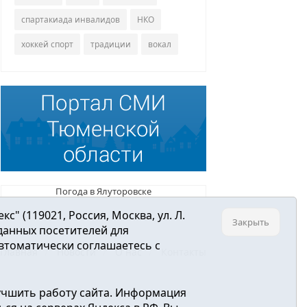
спартакиада инвалидов
НКО
хоккей спорт
традиции
вокал
Погода в Ялуторовске
 (119021, Россия, Москва, ул. Л.
Закрыть
 данных посетителей для
втоматически соглашаетесь с
Главная
Новости
О нас
Контакты
учшить работу сайта. Информация
ре связи, информационных технологий и