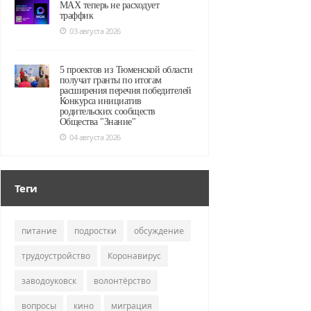
MAX теперь не расходует
траффик
03 августа 2026
5 проектов из Тюменской области
получат гранты по итогам
расширения перечня победителей
Конкурса инициатив
родительских сообществ
Общества "Знание"
04 августа 2026
Теги
питание
подростки
обсуждение
трудоустройство
Коронавирус
заводоуковск
волонтёрство
вопросы
кино
миграция