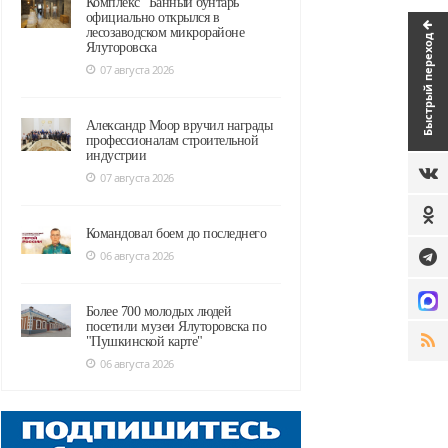
Комплекс "Банный бунтарь"
официально открылся в
лесозаводском микрорайоне
Быстрый переход
Ялуторовска
07 августа 2026
Александр Моор вручил награды
профессионалам строительной
индустрии
07 августа 2026
Командовал боем до последнего
06 августа 2026
Более 700 молодых людей
посетили музеи Ялуторовска по
"Пушкинской карте"
06 августа 2026