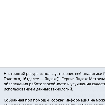
Настоящий ресурс использует сервис веб-аналитики Я
Толстого, 16 (далее — Яндекс)). Сервис Яндекс.Метри
обеспечения работоспособности и улучшения качеств
16+ ©
Ялуторовск знает / Новости город
использованием данных технологий.
Учредитель: АНО «ИИЦ « Ялуторовская жиз
E-mail:
yznaet@inbox.ru
Тел.: 8(34535)2-02-
Собранная при помощи "cookie" информация не може
Регистрационный номер ЭЛ № ФС 77-64937 
массовых коммуникаций.