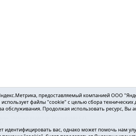
ндекс.Метрика, предоставляемый компанией ООО "Яндекс"
ка использует файлы "cookie" с целью сбора технических
а обслуживания. Продолжая использовать ресурс, Вы а
а и района
2016-2023
нь». Главный редактор: Вешкурцева С.П.
51
т идентифицировать вас, однако может помочь нам ул
от 24.02.2016г. выдан Федеральной службой по надзору в сфе