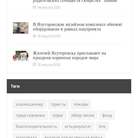
родительских сообществ Общества "Знание"
04 августа 2026
В Ялуторовском музейном комплексе обновят
оборудование в рамках нацпроекта
06 августа 2026
Жителей Ялуторовска приглашают на
праздник коренных народов мира
05 августа 2026
Теги
коллекционер
туристы
пожары
представление
опрос
обзор писем
фонд
благотворительность
естьрезультат
Апк
молодёжка
великая отечественная война