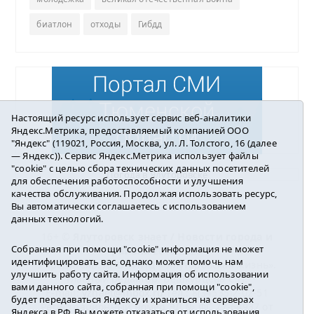
биатлон
отходы
Гибдд
Настоящий ресурс использует сервис веб-аналитики
Яндекс.Метрика, предоставляемый компанией ООО
"Яндекс" (119021, Россия, Москва, ул. Л. Толстого, 16 (далее
— Яндекс)). Сервис Яндекс.Метрика использует файлы
"cookie" с целью сбора технических данных посетителей
Погода в Ялуторовске
для обеспечения работоспособности и улучшения
качества обслуживания. Продолжая использовать ресурс,
Вы автоматически соглашаетесь с использованием
данных технологий.
16+ ©
Ялуторовск знает / Новости города и
Собранная при помощи "cookie" информация не может
района
2016-2023
идентифицировать вас, однако может помочь нам
Учредитель: АНО «ИИЦ « Ялуторовская жизнь».
улучшить работу сайта. Информация об использовании
Главный редактор: Вешкурцева С.П.
вами данного сайта, собранная при помощи "cookie",
E-mail:
yznaet@inbox.ru
Тел.: 8(34535)2-02-51
будет передаваться Яндексу и храниться на серверах
Регистрационный номер ЭЛ № ФС 77-64937 от
Яндекса в РФ. Вы можете отказаться от использования