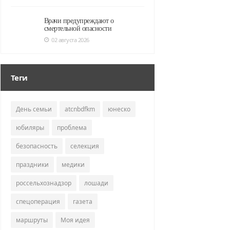
Врачи предупреждают о
смертельной опасности
02 августа 2026
Теги
День семьи
atcnbdfkm
юнеско
юбиляры
проблема
безопасность
селекция
праздники
медики
россельхознадзор
лошади
спецоперация
газета
маршруты
Моя идея