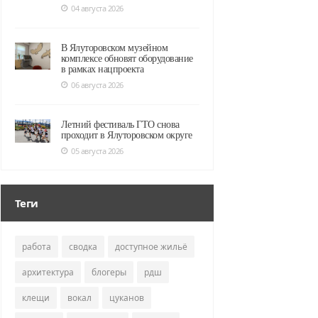
04 августа 2026
В Ялуторовском музейном
комплексе обновят оборудование
в рамках нацпроекта
06 августа 2026
Летний фестиваль ГТО снова
проходит в Ялуторовском округе
05 августа 2026
Теги
работа
сводка
доступное жильё
архитектура
блогеры
рдш
клещи
вокал
цуканов