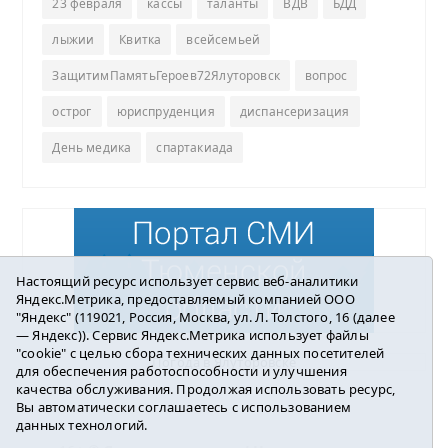
23 февраля
кассы
таланты
ВДВ
БДД
лыжии
Квитка
всейсемьей
ЗащитимПамятьГероев72Ялуторовск
вопрос
острог
юриспруденция
диспансеризация
День медика
спартакиада
Настоящий ресурс использует сервис веб-аналитики
Яндекс.Метрика, предоставляемый компанией ООО
"Яндекс" (119021, Россия, Москва, ул. Л. Толстого, 16 (далее
— Яндекс)). Сервис Яндекс.Метрика использует файлы
"cookie" с целью сбора технических данных посетителей
Погода в Ялуторовске
для обеспечения работоспособности и улучшения
качества обслуживания. Продолжая использовать ресурс,
Вы автоматически соглашаетесь с использованием
данных технологий.