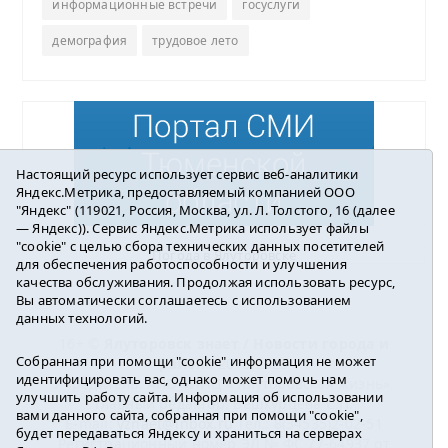
информационные встречи
госуслуги
демография
трудовое лето
Настоящий ресурс использует сервис веб-аналитики
Яндекс.Метрика, предоставляемый компанией ООО
"Яндекс" (119021, Россия, Москва, ул. Л. Толстого, 16 (далее
— Яндекс)). Сервис Яндекс.Метрика использует файлы
"cookie" с целью сбора технических данных посетителей
Погода в Ялуторовске
для обеспечения работоспособности и улучшения
качества обслуживания. Продолжая использовать ресурс,
Вы автоматически соглашаетесь с использованием
данных технологий.
16+ ©
Ялуторовск знает / Новости города и
Собранная при помощи "cookie" информация не может
района
2016-2023
идентифицировать вас, однако может помочь нам
Учредитель: АНО «ИИЦ « Ялуторовская жизнь».
улучшить работу сайта. Информация об использовании
Главный редактор: Вешкурцева С.П.
вами данного сайта, собранная при помощи "cookie",
E-mail:
yznaet@inbox.ru
Тел.: 8(34535)2-02-51
будет передаваться Яндексу и храниться на серверах
Регистрационный номер ЭЛ № ФС 77-64937 от