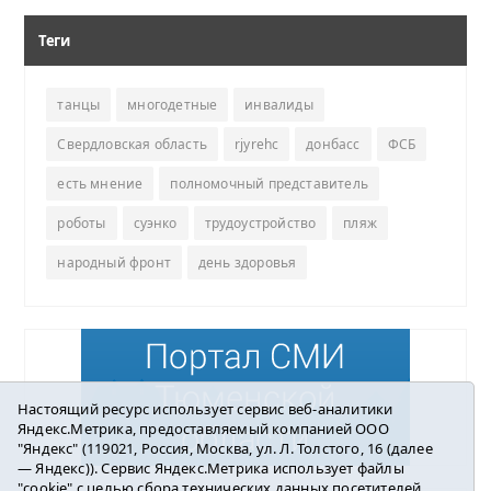
Теги
танцы
многодетные
инвалиды
Свердловская область
rjyrehc
донбасс
ФСБ
есть мнение
полномочный представитель
роботы
суэнко
трудоустройство
пляж
народный фронт
день здоровья
Настоящий ресурс использует сервис веб-аналитики
Яндекс.Метрика, предоставляемый компанией ООО
"Яндекс" (119021, Россия, Москва, ул. Л. Толстого, 16 (далее
— Яндекс)). Сервис Яндекс.Метрика использует файлы
"cookie" с целью сбора технических данных посетителей