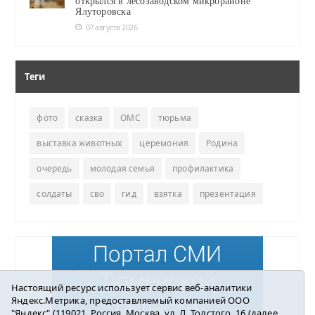
открылся в лесозаводском микрорайоне
Ялуторовска
07 августа 2026
Теги
фото
сказка
ОМС
тюрьма
выставка животных
церемония
Родина
очередь
молодая семья
профилактика
солдаты
сво
гид
взятка
презентация
Настоящий ресурс использует сервис веб-аналитики
Яндекс.Метрика, предоставляемый компанией ООО
"Яндекс" (119021, Россия, Москва, ул. Л. Толстого, 16 (далее