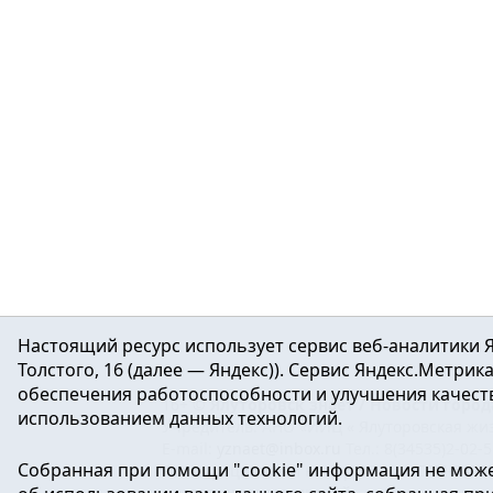
Настоящий ресурс использует сервис веб-аналитики Я
Толстого, 16 (далее — Яндекс)). Сервис Яндекс.Метри
обеспечения работоспособности и улучшения качеств
16+ ©
Ялуторовск знает / Новости город
использованием данных технологий.
Учредитель: АНО «ИИЦ « Ялуторовская жиз
E-mail:
yznaet@inbox.ru
Тел.: 8(34535)2-02-
Собранная при помощи "cookie" информация не може
Регистрационный номер ЭЛ № ФС 77-64937 
массовых коммуникаций.