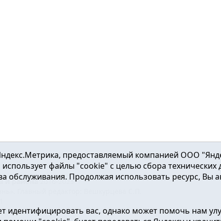
ндекс.Метрика, предоставляемый компанией ООО "Яндекс"
ка использует файлы "cookie" с целью сбора технических
а обслуживания. Продолжая использовать ресурс, Вы а
а и района
2016-2023
нь». Главный редактор: Вешкурцева С.П.
51
т идентифицировать вас, однако может помочь нам ул
от 24.02.2016г. выдан Федеральной службой по надзору в сфе