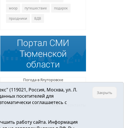
моор
путешествие
подарок
праздники
ВДВ
Погода в Ялуторовске
 (119021, Россия, Москва, ул. Л.
Закрыть
 данных посетителей для
втоматически соглашаетесь с
Главная
Новости
О нас
Контакты
учшить работу сайта. Информация
ре связи, информационных технологий и