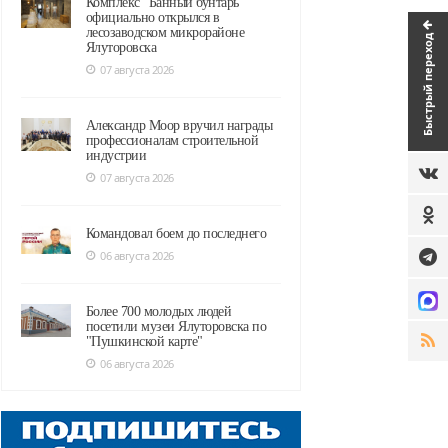
Комплекс "Банный бунтарь"
официально открылся в
лесозаводском микрорайоне
Быстрый переход
Ялуторовска
07 августа 2026
Александр Моор вручил награды
профессионалам строительной
индустрии
07 августа 2026
Командовал боем до последнего
06 августа 2026
Более 700 молодых людей
посетили музеи Ялуторовска по
"Пушкинской карте"
06 августа 2026