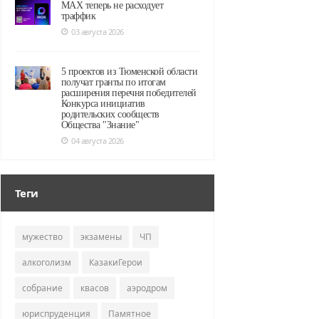
MAX теперь не расходует
траффик
03 августа 2026
5 проектов из Тюменской области
получат гранты по итогам
расширения перечня победителей
Конкурса инициатив
родительских сообществ
Общества "Знание"
04 августа 2026
Теги
мужество
экзамены
ЧП
алкоголизм
КазакиГерои
собрание
квасов
аэродром
юриспруденция
Памятное