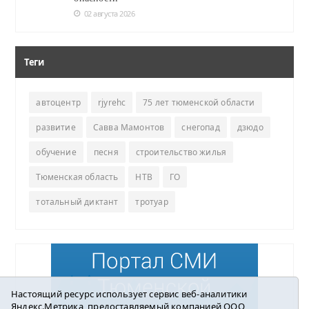
02 августа 2026
Теги
автоцентр
rjyrehc
75 лет тюменской области
развитие
Савва Мамонтов
снегопад
дзюдо
обучение
песня
строительство жилья
Тюменская область
НТВ
ГО
тотальный диктант
тротуар
Настоящий ресурс использует сервис веб-аналитики
Яндекс.Метрика, предоставляемый компанией ООО