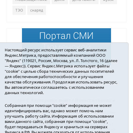
ТЭО
снаряд
Настоящий ресурс использует сервис веб-аналитики
Яндекс.Метрика, предоставляемый компанией ООО
"Яндекс" (119021, Россия, Москва, ул. Л. Толстого, 16 (далее
— Яндекс)). Сервис Яндекс.Метрика использует файлы
"cookie" с целью сбора технических данных посетителей
Погода в Ялуторовске
для обеспечения работоспособности и улучшения
качества обслуживания. Продолжая использовать ресурс,
Вы автоматически соглашаетесь с использованием
данных технологий.
16+ ©
Ялуторовск знает / Новости города и
Собранная при помощи "cookie" информация не может
района
2016-2023
идентифицировать вас, однако может помочь нам
Учредитель: АНО «ИИЦ « Ялуторовская жизнь».
улучшить работу сайта. Информация об использовании
Главный редактор: Вешкурцева С.П.
вами данного сайта, собранная при помощи "cookie",
E-mail:
yznaet@inbox.ru
Тел.: 8(34535)2-02-51
будет передаваться Яндексу и храниться на серверах
Регистрационный номер ЭЛ № ФС 77-64937 от
Яндекса в РФ. Вы можете отказаться от использования