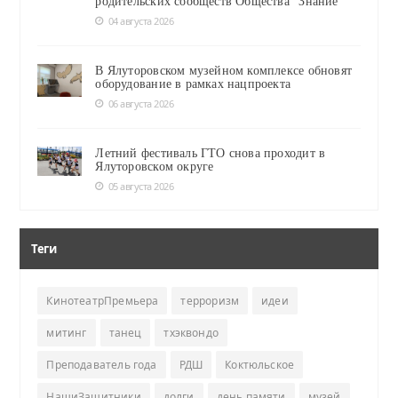
родительских сообществ Общества "Знание"
04 августа 2026
В Ялуторовском музейном комплексе обновят
оборудование в рамках нацпроекта
06 августа 2026
Летний фестиваль ГТО снова проходит в
Ялуторовском округе
05 августа 2026
Теги
КинотеатрПремьера
терроризм
идеи
митинг
танец
тхэквондо
Преподаватель года
РДШ
Коктюльское
НашиЗащитники
долги
день памяти
музей