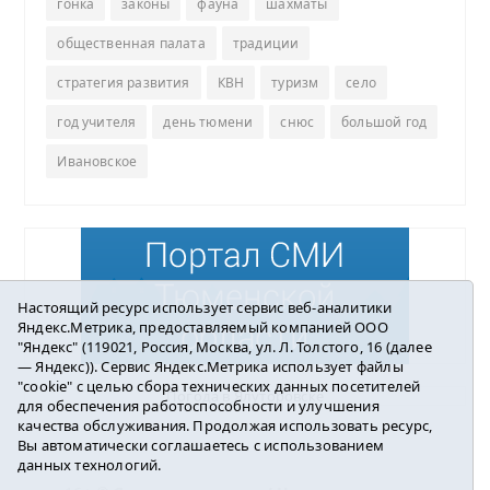
гонка
законы
фауна
шахматы
общественная палата
традиции
стратегия развития
КВН
туризм
село
год учителя
день тюмени
снюс
большой год
Ивановское
Настоящий ресурс использует сервис веб-аналитики
Яндекс.Метрика, предоставляемый компанией ООО
"Яндекс" (119021, Россия, Москва, ул. Л. Толстого, 16 (далее
— Яндекс)). Сервис Яндекс.Метрика использует файлы
"cookie" с целью сбора технических данных посетителей
Погода в Ялуторовске
для обеспечения работоспособности и улучшения
качества обслуживания. Продолжая использовать ресурс,
Вы автоматически соглашаетесь с использованием
данных технологий.