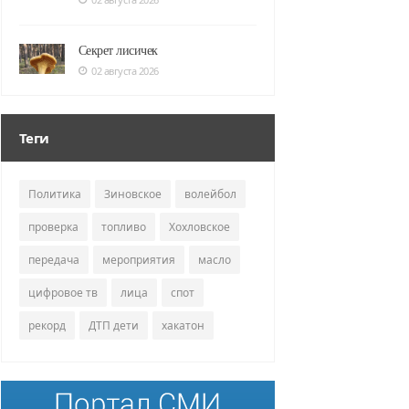
Секрет лисичек
02 августа 2026
Теги
Политика
Зиновское
волейбол
проверка
топливо
Хохловское
передача
мероприятия
масло
цифровое тв
лица
спот
рекорд
ДТП дети
хакатон