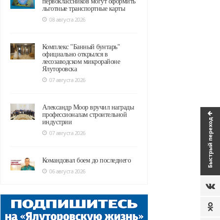
первоклассников могут оформить
льготные транспортные карты
08 августа 2026
Комплекс "Банный бунтарь"
официально открылся в
лесозаводском микрорайоне
Ялуторовска
07 августа 2026
Александр Моор вручил награды
профессионалам строительной
Быстрый переход
индустрии
07 августа 2026
Командовал боем до последнего
06 августа 2026