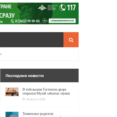
о
Последние новости
В тобольском Гостином дворе
открылся Музей забытых звуков
08 августа 2026
Тюменские родители