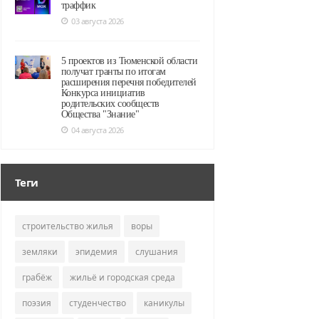
траффик
03 августа 2026
5 проектов из Тюменской области
получат гранты по итогам
расширения перечня победителей
Конкурса инициатив
родительских сообществ
Общества "Знание"
04 августа 2026
Теги
строительство жилья
воры
земляки
эпидемия
слушания
грабёж
жильё и городская среда
поэзия
студенчество
каникулы