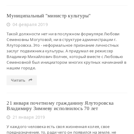
Муниципальный "министр культуры"
04 февраля 2019
Такой должности нет ни в послужном формуляре Любови
Семеновны Могутовой, ни в структуре администрации г.
Ялуторовска. Это - неформальное признание личностных
заслуг подвижника культуры. А придумал ее режиссер
Владимир Михайлович Волчек, который вместе с Любовью
Семеновной был инициатором многих крупных начинаний в
нашем городе.
Читать
21 января почетному гражданину Ялуторовска
Владимиру Зимневу исполнилось 70 лет
21 января 2019
У каждого человека есть своя жизненная колея, свое
предназначение, то, ради чего он появился на земле, не