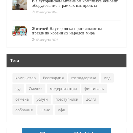
В Ялуторовском музейном комплексе обновят
оборудование в рамках нацпроекта
06 августа 2026
Жителей Ялуторовска приглашают на
праздник коренных народов мира
05 августа 2026
Теги
компьютер
Росгвардия
господдержка
мвд
суд
Смелик
модернизация
фестиваль
отмена
услуги
преступники
долги
собрание
шанс
мфц