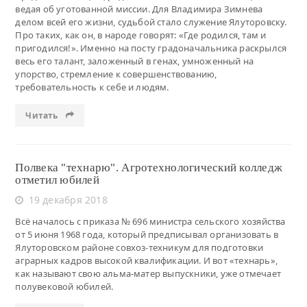
ведая об уготованной миссии. Для Владимира Зимнева
делом всей его жизни, судьбой стало служение Ялуторовску.
Про таких, как он, в народе говорят: «Где родился, там и
пригодился!». Именно на посту градоначальника раскрылся
весь его талант, заложенный в генах, умноженный на
упорство, стремление к совершенствованию,
требовательность к себе и людям.
Читать
Полвека "технарю". Агротехнологический колледж
отметил юбилей
19 декабря 2018
Всё началось с приказа № 696 министра сельского хозяйства
от 5 июня 1968 года, который предписывал организовать в
Ялуторовском районе совхоз-техникум для подготовки
аграрных кадров высокой квалификации. И вот «технарь»,
как называют свою альма-матер выпускники, уже отмечает
полувековой юбилей.