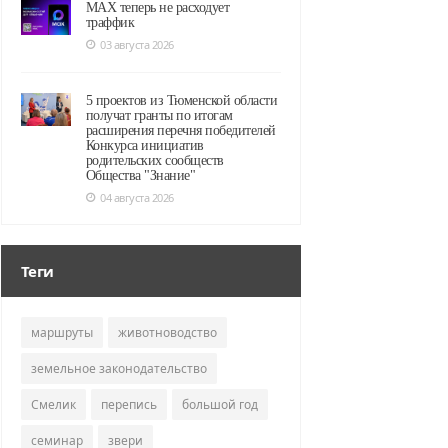
MAX теперь не расходует
траффик
03 августа 2026
5 проектов из Тюменской области
получат гранты по итогам
расширения перечня победителей
Конкурса инициатив
родительских сообществ
Общества "Знание"
04 августа 2026
Теги
маршруты
животноводство
земельное законодательство
Смелик
перепись
большой год
семинар
звери