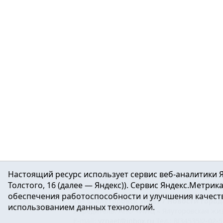
Настоящий ресурс использует сервис веб-аналитики Я
Толстого, 16 (далее — Яндекс)). Сервис Яндекс.Метри
обеспечения работоспособности и улучшения качеств
16+ ©
Ялуторовск знает / Новости город
использованием данных технологий.
Учредитель: АНО «ИИЦ « Ялуторовская жиз
E-mail:
yznaet@inbox.ru
Тел.: 8(34535)2-02-