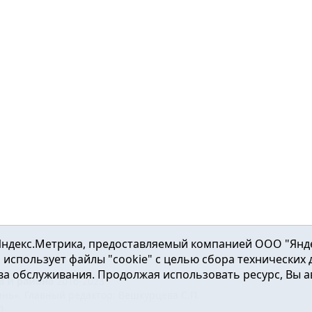
ндекс.Метрика, предоставляемый компанией ООО "Яндекс"
ка использует файлы "cookie" с целью сбора технических
а обслуживания. Продолжая использовать ресурс, Вы а
а и района
2016-2023
нь». Главный редактор: Вешкурцева С.П.
51