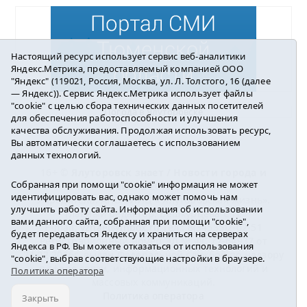
Настоящий ресурс использует сервис веб-аналитики
Яндекс.Метрика, предоставляемый компанией ООО
"Яндекс" (119021, Россия, Москва, ул. Л. Толстого, 16 (далее
— Яндекс)). Сервис Яндекс.Метрика использует файлы
"cookie" с целью сбора технических данных посетителей
Погода в Ялуторовске
для обеспечения работоспособности и улучшения
качества обслуживания. Продолжая использовать ресурс,
Вы автоматически соглашаетесь с использованием
данных технологий.
16+ ©
Ялуторовск знает / Новости города и
Собранная при помощи "cookie" информация не может
района
2016-2023
идентифицировать вас, однако может помочь нам
Учредитель: АНО «ИИЦ « Ялуторовская жизнь».
улучшить работу сайта. Информация об использовании
Главный редактор: Вешкурцева С.П.
вами данного сайта, собранная при помощи "cookie",
E-mail:
yznaet@inbox.ru
Тел.: 8(34535)2-02-51
будет передаваться Яндексу и храниться на серверах
Регистрационный номер ЭЛ № ФС 77-64937 от
Яндекса в РФ. Вы можете отказаться от использования
24.02.2016г. выдан Федеральной службой по надзору
"cookie", выбрав соответствующие настройки в браузере.
в сфере связи, информационных технологий и
Политика оператора
массовых коммуникаций.
Политика оператора
Закрыть