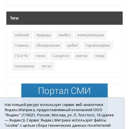
Теги
юбилей
природа
ликбез
коммуникации
тюмень
объединение
дебют
Год молодёжи
ГО и ЧС
гонка
Сандугач
взятка
глава
экономика
титан
Настоящий ресурс использует сервис веб-аналитики
Яндекс.Метрика, предоставляемый компанией ООО
"Яндекс" (119021, Россия, Москва, ул. Л. Толстого, 16 (далее
— Яндекс)). Сервис Яндекс.Метрика использует файлы
"cookie" с целью сбора технических данных посетителей
Погода в Ялуторовске