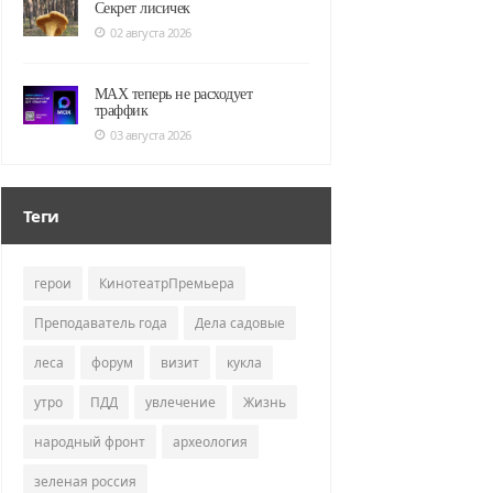
Секрет лисичек
02 августа 2026
MAX теперь не расходует
траффик
03 августа 2026
Теги
герои
КинотеатрПремьера
Преподаватель года
Дела садовые
леса
форум
визит
кукла
утро
ПДД
увлечение
Жизнь
народный фронт
археология
зеленая россия