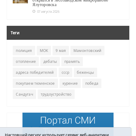
открылся в лесозаводском микрорайоне
Ялуторовска
07 августа 2026
Теги
полиция
МОК
9 мая
Мамонтовский
отопление
дебаты
прамять
адреса победителей
ссср
беженцы
покупаем тюменское
курение
победа
Сандугач
трудоустройство
Настоящий ресурс использует сервис веб-аналитики