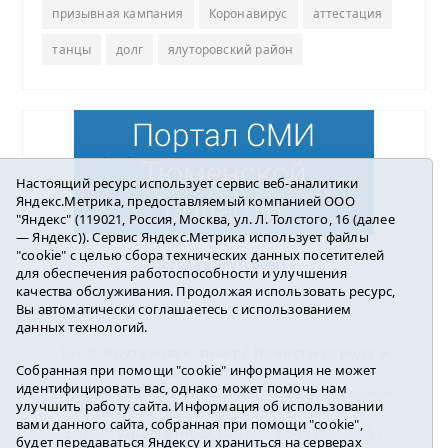
призывная кампания
Коронавирус
аттестация
танцы
долг
ялуторовский район
Настоящий ресурс использует сервис веб-аналитики
Яндекс.Метрика, предоставляемый компанией ООО
"Яндекс" (119021, Россия, Москва, ул. Л. Толстого, 16 (далее
— Яндекс)). Сервис Яндекс.Метрика использует файлы
"cookie" с целью сбора технических данных посетителей
Погода в Ялуторовске
для обеспечения работоспособности и улучшения
качества обслуживания. Продолжая использовать ресурс,
Вы автоматически соглашаетесь с использованием
данных технологий.
16+ ©
Ялуторовск знает / Новости города и
Собранная при помощи "cookie" информация не может
района
2016-2023
идентифицировать вас, однако может помочь нам
Учредитель: АНО «ИИЦ « Ялуторовская жизнь».
улучшить работу сайта. Информация об использовании
Главный редактор: Вешкурцева С.П.
вами данного сайта, собранная при помощи "cookie",
E-mail:
yznaet@inbox.ru
Тел.: 8(34535)2-02-51
будет передаваться Яндексу и храниться на серверах