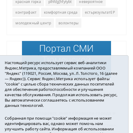
красная горка
plhfdjj[hfytybt
невероятное
контрафакт
комфортная среда
естьрезультатЕР
молодежный центр
волонтеры
Настоящий ресурс использует сервис веб-аналитики
Яндекс.Метрика, предоставляемый компанией ООО
"Яндекс" (119021, Россия, Москва, ул. Л. Толстого, 16 (далее
— Яндекс)). Сервис Яндекс.Метрика использует файлы
"cookie" с целью сбора технических данных посетителей
Погода в Ялуторовске
для обеспечения работоспособности и улучшения
качества обслуживания. Продолжая использовать ресурс,
Вы автоматически соглашаетесь с использованием
данных технологий.
16+ ©
Ялуторовск знает / Новости города и
Собранная при помощи "cookie" информация не может
района
2016-2023
идентифицировать вас, однако может помочь нам
Учредитель: АНО «ИИЦ « Ялуторовская жизнь».
улучшить работу сайта. Информация об использовании
Главный редактор: Вешкурцева С.П.