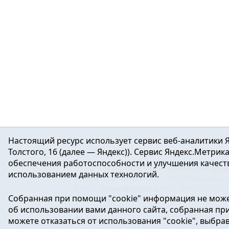
Настоящий ресурс использует сервис веб-аналитики Я
Толстого, 16 (далее — Яндекс)). Сервис Яндекс.Метри
обеспечения работоспособности и улучшения качеств
16+ ©
Ялуторовск знает / Новости город
использованием данных технологий.
Учредитель: АНО «ИИЦ « Ялуторовская жиз
E-mail:
yznaet@inbox.ru
Тел.: 8(34535)2-02-
Собранная при помощи "cookie" информация не може
Регистрационный номер ЭЛ № ФС 77-64937 
об использовании вами данного сайта, собранная при 
массовых коммуникаций.
Политика оператора
можете отказаться от использования "cookie", выбра