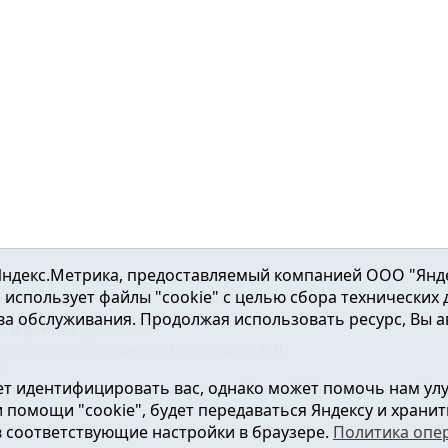
ндекс.Метрика, предоставляемый компанией ООО "Яндекс"
ка использует файлы "cookie" с целью сбора технических
а обслуживания. Продолжая использовать ресурс, Вы а
а и района
2016-2023
нь». Главный редактор: Вешкурцева С.П.
51
т идентифицировать вас, однако может помочь нам ул
от 24.02.2016г. выдан Федеральной службой по надзору в сфе
помощи "cookie", будет передаваться Яндексу и хранить
в соответствующие настройки в браузере.
Политика опе