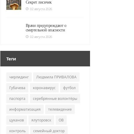
Секрет лисичек
02 августа 2026
Врачи предупреждают о
смертельной опасности
02 августа 2026
Теги
чирлидинг
Людмила ПРИВАЛОВА
Губачева
коронавирус
футбол
паспорта
серебрянные волонтёры
информатизация
телевидение
цуканов
ялуторовск
ОВ
контроль
семейный доктор