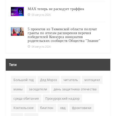
MAX теперь не расходует траффик
03 августа 2026
5 проектов из Тюменской области получат
гранты по итогам расширения перечня
победителей Конкурса инициатив
родительских сообществ Общества "Знание"
04 августа 2026
Теги
Большой год
Дед Мороз
читатель
мотоцикл
мамы
заседатели
день защитника отечества
среда обитания
Прокурорский надзор
Коктюльское
биатлон
овд
фронтовики