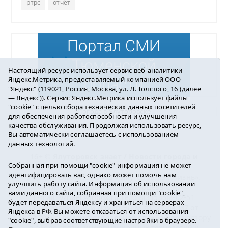
ртрс
отчёт
Настоящий ресурс использует сервис веб-аналитики
Яндекс.Метрика, предоставляемый компанией ООО
"Яндекс" (119021, Россия, Москва, ул. Л. Толстого, 16 (далее
— Яндекс)). Сервис Яндекс.Метрика использует файлы
"cookie" с целью сбора технических данных посетителей
Погода в Ялуторовске
для обеспечения работоспособности и улучшения
качества обслуживания. Продолжая использовать ресурс,
Вы автоматически соглашаетесь с использованием
данных технологий.
16+ ©
Ялуторовск знает / Новости города и
Собранная при помощи "cookie" информация не может
района
2016-2023
идентифицировать вас, однако может помочь нам
Учредитель: АНО «ИИЦ « Ялуторовская жизнь».
улучшить работу сайта. Информация об использовании
Главный редактор: Вешкурцева С.П.
вами данного сайта, собранная при помощи "cookie",
E-mail:
yznaet@inbox.ru
Тел.: 8(34535)2-02-51
будет передаваться Яндексу и храниться на серверах
Регистрационный номер ЭЛ № ФС 77-64937 от
Яндекса в РФ. Вы можете отказаться от использования
24.02.2016г. выдан Федеральной службой по надзору
"cookie", выбрав соответствующие настройки в браузере.
в сфере связи, информационных технологий и