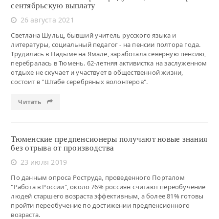
сентябрьскую выплату
26 августа 2021
Светлана Шульц, бывший учитель русского языка и
литературы, социальный педагог - на пенсии полтора года.
Трудилась в Надыме на Ямале, заработала северную пенсию,
перебралась в Тюмень. 62-летняя активистка на заслуженном
отдыхе не скучает и участвует в общественной жизни,
состоит в "Штабе серебряных волонтеров".
Читать
Тюменские предпенсионеры получают новые знания
без отрыва от производства
23 июля 2019
По данным опроса Роструда, проведенного Порталом
"Работа в России", около 76% россиян считают переобучение
людей старшего возраста эффективным, а более 81% готовы
пройти переобучение по достижении предпенсионного
возраста.