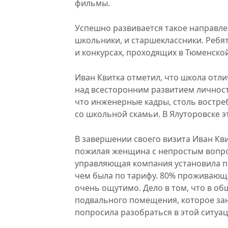
фильмы.
Успешно развивается такое направле
школьники, и старшеклассники. Ребя
и конкурсах, проходящих в Тюменской
Иван Квитка отметил, что школа отл
над всесторонним развитием личности
что инженерные кадры, столь востр
со школьной скамьи. В Ялуторовске э
В завершении своего визита Иван Кви
пожилая женщина с непростым вопро
управляющая компания установила пр
чем была по тарифу. 80% проживающи
очень ощутимо. Дело в том, что в о
подвального помещения, которое зан
попросила разобраться в этой ситуац