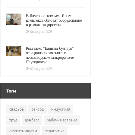
В Ялуторовском музейном
комплексе обновят оборудование
в рамках нацпроекта
06 августа 2026
Комплекс "Банный бунтарь"
официально открылся в
лесозаводском микрорайоне
Ялуторовска
07 августа 2026
Теги
свадьба
рекорд
индустрия
труд
донбасс
рабочие встречи
служить людям
педагогика