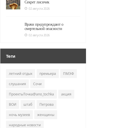
Секрет лисичек
02 августа 2026
Врачи предупреждают о
смертельной опасности
02 августа 2026
Теги
летний отдых
премьера
ПМЭФ
слушания
Сочи
ПроектыТочка@ano_tochka
акция
ВОИ
штаб
Петрова
ночь музеев
женщины
народные новости