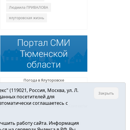
Людмила ПРИВАЛОВА
ялуторовская жизнь
Погода в Ялуторовске
 (119021, Россия, Москва, ул. Л.
Закрыть
 данных посетителей для
втоматически соглашаетесь с
Главная
Новости
О нас
Контакты
учшить работу сайта. Информация
ре связи, информационных технологий и
ся на серверах Яндекса в РФ. Вы