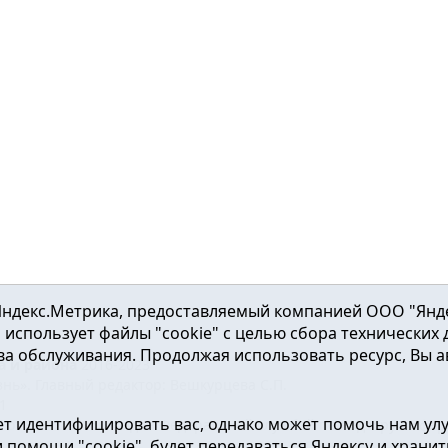
ндекс.Метрика, предоставляемый компанией ООО "Яндекс"
ка использует файлы "cookie" с целью сбора технических
а обслуживания. Продолжая использовать ресурс, Вы а
а и района
2016-2023
нь». Главный редактор: Вешкурцева С.П.
51
т идентифицировать вас, однако может помочь нам ул
от 24.02.2016г. выдан Федеральной службой по надзору в сфе
помощи "cookie", будет передаваться Яндексу и хранить