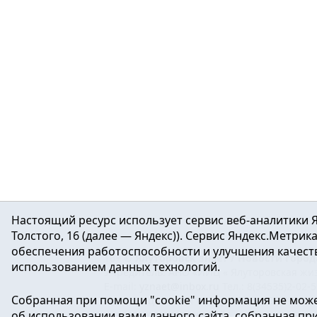
Настоящий ресурс использует сервис веб-аналитики Я
Толстого, 16 (далее — Яндекс)). Сервис Яндекс.Метри
обеспечения работоспособности и улучшения качеств
16+ ©
Ялуторовск знает / Новости город
использованием данных технологий.
Учредитель: АНО «ИИЦ « Ялуторовская жиз
E-mail:
yznaet@inbox.ru
Тел.: 8(34535)2-02-
Собранная при помощи "cookie" информация не може
Регистрационный номер ЭЛ № ФС 77-64937 
об использовании вами данного сайта, собранная при 
массовых коммуникаций.