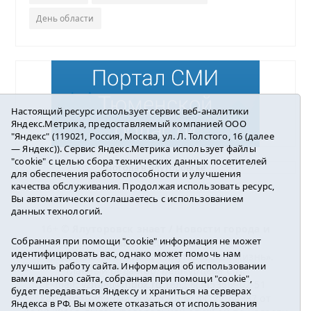
День области
Настоящий ресурс использует сервис веб-аналитики
Яндекс.Метрика, предоставляемый компанией ООО
"Яндекс" (119021, Россия, Москва, ул. Л. Толстого, 16 (далее
— Яндекс)). Сервис Яндекс.Метрика использует файлы
"cookie" с целью сбора технических данных посетителей
Погода в Ялуторовске
для обеспечения работоспособности и улучшения
качества обслуживания. Продолжая использовать ресурс,
Вы автоматически соглашаетесь с использованием
данных технологий.
16+ ©
Ялуторовск знает / Новости города и
Собранная при помощи "cookie" информация не может
района
2016-2023
идентифицировать вас, однако может помочь нам
Учредитель: АНО «ИИЦ « Ялуторовская жизнь».
улучшить работу сайта. Информация об использовании
Главный редактор: Вешкурцева С.П.
вами данного сайта, собранная при помощи "cookie",
E-mail:
yznaet@inbox.ru
Тел.: 8(34535)2-02-51
будет передаваться Яндексу и храниться на серверах
Регистрационный номер ЭЛ № ФС 77-64937 от
Яндекса в РФ. Вы можете отказаться от использования