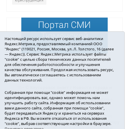
юриспруденция
Настоящий ресурс использует сервис веб-аналитики
Яндекс.Метрика, предоставляемый компанией ООО
"Яндекс" (119021, Россия, Москва, ул. Л. Толстого, 16 (далее
— Яндекс)). Сервис Яндекс.Метрика использует файлы
"cookie" с целью сбора технических данных посетителей
Погода в Ялуторовске
для обеспечения работоспособности и улучшения
качества обслуживания. Продолжая использовать ресурс,
Вы автоматически соглашаетесь с использованием
данных технологий.
16+ ©
Ялуторовск знает / Новости города и
Собранная при помощи "cookie" информация не может
района
2016-2023
идентифицировать вас, однако может помочь нам
Учредитель: АНО «ИИЦ « Ялуторовская жизнь».
улучшить работу сайта. Информация об использовании
Главный редактор: Вешкурцева С.П.
вами данного сайта, собранная при помощи "cookie",
E-mail:
yznaet@inbox.ru
Тел.: 8(34535)2-02-51
будет передаваться Яндексу и храниться на серверах
Регистрационный номер ЭЛ № ФС 77-64937 от
Яндекса в РФ. Вы можете отказаться от использования
24.02.2016г. выдан Федеральной службой по надзору
"cookie", выбрав соответствующие настройки в браузере.
в сфере связи, информационных технологий и
Политика оператора