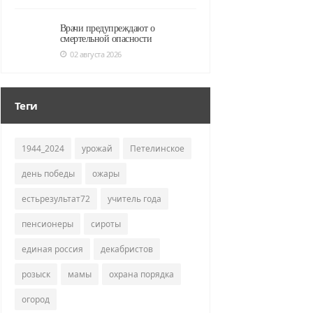
Врачи предупреждают о
смертельной опасности
02 августа 2026
Теги
1944_2024
урожай
Петелинское
день победы
ожары
естьрезультат72
учитель года
пенсионеры
сироты
единая россия
декабристов
розыск
мамы
охрана порядка
огород