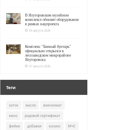
В Ялуторовском музейном
комплексе обновят оборудование
в рамках нацпроекта
06 августа 2026
Комплекс "Банный бунтарь"
официально открылся в
лесозаводском микрорайоне
Ялуторовска
07 августа 2026
Теги
каток
масло
военкомат
кино
родовой сертификат
фейки
добавки
космос
МЧС