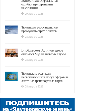
Эксперт назвал фатальные
ошибки при хранении
накоплений
09 августа 2026
Тюменцам рассказали, как
преодолеть страх полётов
08 августа 2026
В тобольском Гостином дворе
открылся Музей забытых звуков
08 августа 2026
Тюменские родители
первоклассников могут оформить
льготные транспортные карты
08 августа 2026