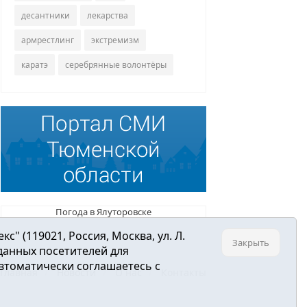
десантники
лекарства
армрестлинг
экстремизм
каратэ
серебрянные волонтёры
Погода в Ялуторовске
 (119021, Россия, Москва, ул. Л.
Закрыть
 данных посетителей для
втоматически соглашаетесь с
Главная
Новости
О нас
Контакты