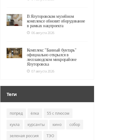
В Ялуторовском музейном
комплексе обновят оборудование
в рамках нацпроекта
06 августа 2026
Комплекс "Банный бунтарь"
официально открылся в
лесозаводском микрорайоне
Ялуторовска
07 августа 2026
Теги
попред
ёлка
55 с плюсом
кукла
курсанты
кино
собор
зеленая россия
ТЭО