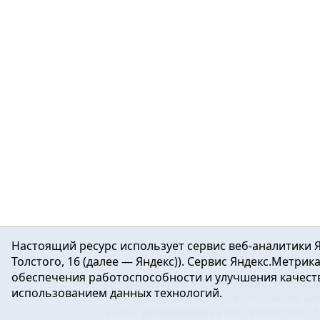
Настоящий ресурс использует сервис веб-аналитики Я
Толстого, 16 (далее — Яндекс)). Сервис Яндекс.Метри
обеспечения работоспособности и улучшения качеств
16+ ©
Ялуторовск знает / Новости город
использованием данных технологий.
Учредитель: АНО «ИИЦ « Ялуторовская жиз
E-mail:
yznaet@inbox.ru
Тел.: 8(34535)2-02-