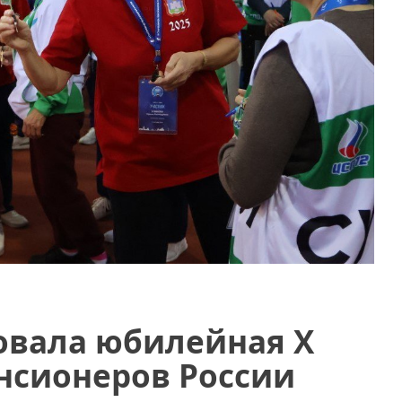
овала юбилейная X
нсионеров России