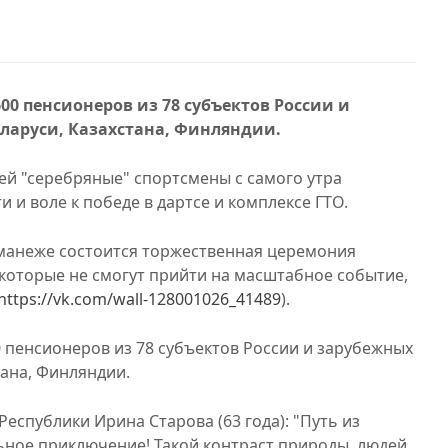
00 пенсионеров из 78 субъектов России и
ларуси, Казахстана, Финляндии.
й "серебряные" спортсмены с самого утра
 и воле к победе в дартсе и комплексе ГТО.
м манеже состоится торжественная церемония
 которые не смогут прийти на масштабное событие,
https://vk.com/wall-128001026_41489
).
0 пенсионеров из 78 субъектов России и зарубежных
тана, Финляндии.
Республики Ирина Старова (63 года): "Путь из
ьное приключение! Такой контраст природы, людей.