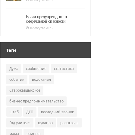
Врачи предупреждают о
смертельной опасности
02 августа 2026
Теги
Дума
сообщение
статистика
события
водоканал
Старокавдыкское
бизнес предпринимательство
штаб
ДТП
последний звонок
Год учителя
цуканов
розыгрыш
мама
очистка