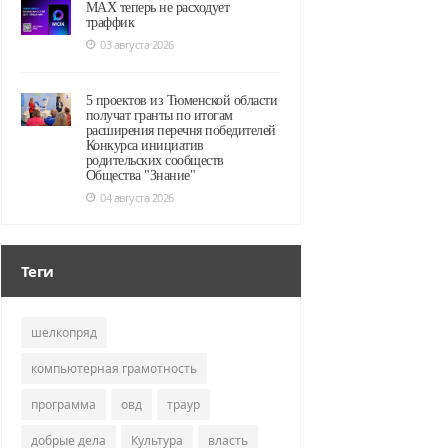
MAX теперь не расходует
траффик
03 августа 2026
5 проектов из Тюменской области
получат гранты по итогам
расширения перечня победителей
Конкурса инициатив
родительских сообществ
Общества "Знание"
04 августа 2026
Теги
шелкопряд
компьютерная грамотность
программа
овд
траур
добрые дела
Культура
власть