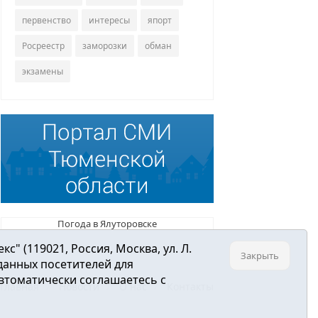
первенство
интересы
япорт
Росреестр
заморозки
обман
экзамены
Погода в Ялуторовске
 (119021, Россия, Москва, ул. Л.
Закрыть
 данных посетителей для
втоматически соглашаетесь с
Главная
Новости
О нас
Контакты