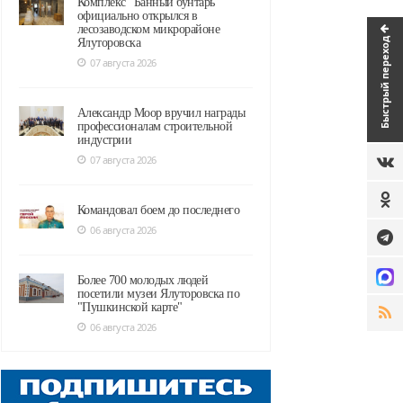
Комплекс "Банный бунтарь"
официально открылся в
лесозаводском микрорайоне
Быстрый переход
Ялуторовска
07 августа 2026
Александр Моор вручил награды
профессионалам строительной
индустрии
07 августа 2026
Командовал боем до последнего
06 августа 2026
Более 700 молодых людей
посетили музеи Ялуторовска по
"Пушкинской карте"
06 августа 2026