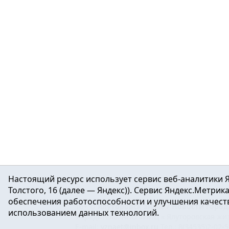
Настоящий ресурс использует сервис веб-аналитики Я
Толстого, 16 (далее — Яндекс)). Сервис Яндекс.Метри
обеспечения работоспособности и улучшения качеств
16+ ©
Ялуторовск знает / Новости город
использованием данных технологий.
Учредитель: АНО «ИИЦ « Ялуторовская жиз
E-mail:
yznaet@inbox.ru
Тел.: 8(34535)2-02-