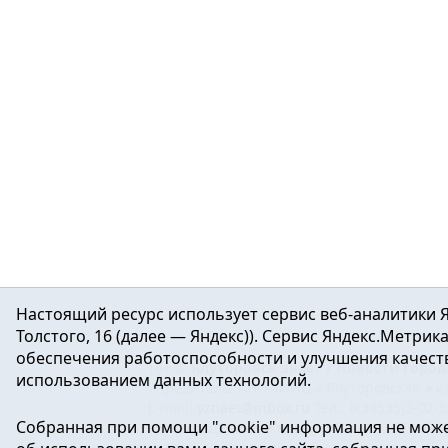
Настоящий ресурс использует сервис веб-аналитики Я
Толстого, 16 (далее — Яндекс)). Сервис Яндекс.Метри
обеспечения работоспособности и улучшения качеств
16+ ©
Ялуторовск знает / Новости город
использованием данных технологий.
Учредитель: АНО «ИИЦ « Ялуторовская жиз
E-mail:
yznaet@inbox.ru
Тел.: 8(34535)2-02-
Собранная при помощи "cookie" информация не може
Регистрационный номер ЭЛ № ФС 77-64937 
массовых коммуникаций.