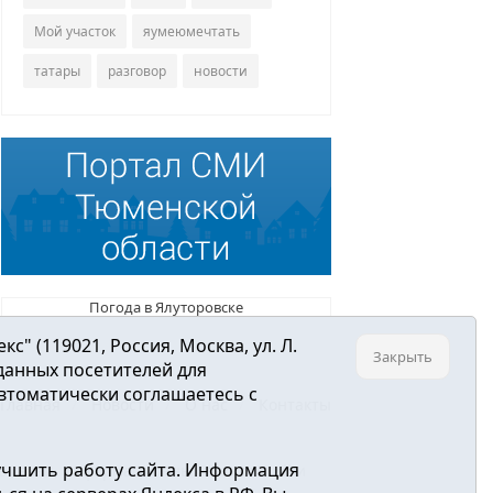
Мой участок
яумеюмечтать
татары
разговор
новости
Погода в Ялуторовске
 (119021, Россия, Москва, ул. Л.
Закрыть
 данных посетителей для
втоматически соглашаетесь с
Главная
Новости
О нас
Контакты
учшить работу сайта. Информация
ре связи, информационных технологий и