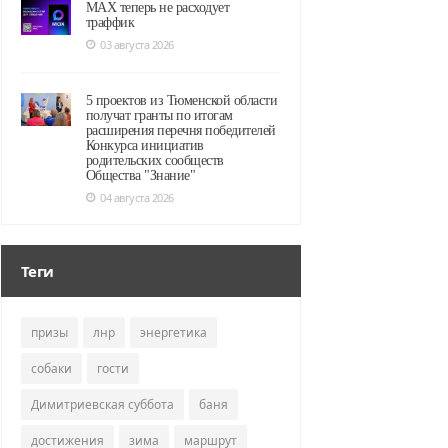
MAX теперь не расходует
траффик
03 августа 2026
5 проектов из Тюменской области
получат гранты по итогам
расширения перечня победителей
Конкурса инициатив
родительских сообществ
Общества "Знание"
04 августа 2026
Теги
призы
лнр
энергетика
собаки
гости
Димитриевская суббота
баня
достижения
зима
маршрут