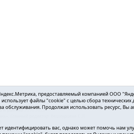
ндекс.Метрика, предоставляемый компанией ООО "Яндекс"
ка использует файлы "cookie" с целью сбора технических
а обслуживания. Продолжая использовать ресурс, Вы а
а и района
2016-2023
нь». Главный редактор: Вешкурцева С.П.
51
т идентифицировать вас, однако может помочь нам ул
от 24.02.2016г. выдан Федеральной службой по надзору в сфе