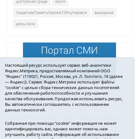
доступная среда
осаго
ЗащитимПамятьГероев72Ялуторовск
выходные
день села
Настоящий ресурс использует сервис веб-аналитики
Яндекс.Метрика, предоставляемый компанией ООО
"Яндекс" (119021, Россия, Москва, ул. Л. Толстого, 16 (далее
— Яндекс)). Сервис Яндекс.Метрика использует файлы
"cookie" с целью сбора технических данных посетителей
Погода в Ялуторовске
для обеспечения работоспособности и улучшения
качества обслуживания. Продолжая использовать ресурс,
Вы автоматически соглашаетесь с использованием
данных технологий.
16+ ©
Ялуторовск знает / Новости города и
Собранная при помощи "cookie" информация не может
района
2016-2023
идентифицировать вас, однако может помочь нам
Учредитель: АНО «ИИЦ « Ялуторовская жизнь».
улучшить работу сайта. Информация об использовании
Главный редактор: Вешкурцева С.П.