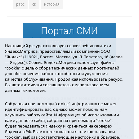
ртрс
ск
история
Настоящий ресурс использует сервис веб-аналитики
Яндекс.Метрика, предоставляемый компанией ООО
"Яндекс" (119021, Россия, Москва, ул. Л. Толстого, 16 (далее
— Яндекс)). Сервис Яндекс.Метрика использует файлы
"cookie" с целью сбора технических данных посетителей
Погода в Ялуторовске
для обеспечения работоспособности и улучшения
качества обслуживания. Продолжая использовать ресурс,
Вы автоматически соглашаетесь с использованием
данных технологий.
16+ ©
Ялуторовск знает / Новости города и
Собранная при помощи "cookie" информация не может
района
2016-2023
идентифицировать вас, однако может помочь нам
Учредитель: АНО «ИИЦ « Ялуторовская жизнь».
улучшить работу сайта. Информация об использовании
Главный редактор: Вешкурцева С.П.
вами данного сайта, собранная при помощи "cookie",
E-mail:
yznaet@inbox.ru
Тел.: 8(34535)2-02-51
будет передаваться Яндексу и храниться на серверах
Регистрационный номер ЭЛ № ФС 77-64937 от
Яндекса в РФ. Вы можете отказаться от использования
24.02.2016г. выдан Федеральной службой по надзору
"cookie", выбрав соответствующие настройки в браузере.