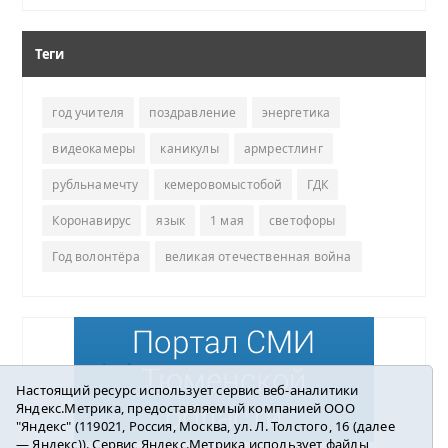
Теги
год учителя
поздравление
энергетика
видеокамеры
каникулы
армрестлинг
рубльнамечту
кемеровомыстобой
ГДК
Коронавирус
язык
1 мая
светофоры
Год волонтёра
великая отечественная война
Настоящий ресурс использует сервис веб-аналитики
Яндекс.Метрика, предоставляемый компанией ООО
"Яндекс" (119021, Россия, Москва, ул. Л. Толстого, 16 (далее
— Яндекс)). Сервис Яндекс.Метрика использует файлы