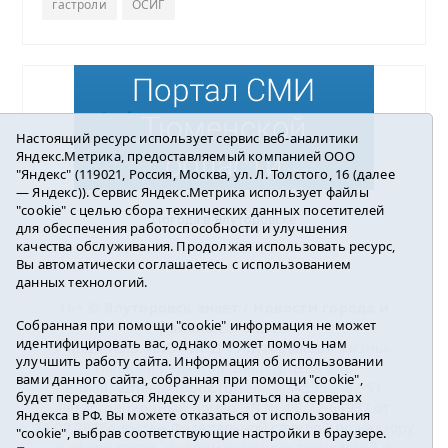
гастроли
ОСИГ
Настоящий ресурс использует сервис веб-аналитики
Яндекс.Метрика, предоставляемый компанией ООО
"Яндекс" (119021, Россия, Москва, ул. Л. Толстого, 16 (далее
— Яндекс)). Сервис Яндекс.Метрика использует файлы
"cookie" с целью сбора технических данных посетителей
Погода в Ялуторовске
для обеспечения работоспособности и улучшения
качества обслуживания. Продолжая использовать ресурс,
Вы автоматически соглашаетесь с использованием
данных технологий.
16+ ©
Ялуторовск знает / Новости города и
Собранная при помощи "cookie" информация не может
района
2016-2023
идентифицировать вас, однако может помочь нам
Учредитель: АНО «ИИЦ « Ялуторовская жизнь».
улучшить работу сайта. Информация об использовании
Главный редактор: Вешкурцева С.П.
вами данного сайта, собранная при помощи "cookie",
E-mail:
yznaet@inbox.ru
Тел.: 8(34535)2-02-51
будет передаваться Яндексу и храниться на серверах
Регистрационный номер ЭЛ № ФС 77-64937 от
Яндекса в РФ. Вы можете отказаться от использования
24.02.2016г. выдан Федеральной службой по надзору
"cookie", выбрав соответствующие настройки в браузере.
в сфере связи, информационных технологий и