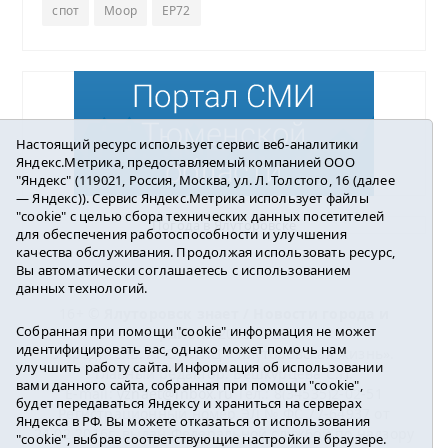
спот
Моор
ЕР72
Настоящий ресурс использует сервис веб-аналитики
Яндекс.Метрика, предоставляемый компанией ООО
"Яндекс" (119021, Россия, Москва, ул. Л. Толстого, 16 (далее
— Яндекс)). Сервис Яндекс.Метрика использует файлы
"cookie" с целью сбора технических данных посетителей
Погода в Ялуторовске
для обеспечения работоспособности и улучшения
качества обслуживания. Продолжая использовать ресурс,
Вы автоматически соглашаетесь с использованием
данных технологий.
16+ ©
Ялуторовск знает / Новости города и
Собранная при помощи "cookie" информация не может
района
2016-2023
идентифицировать вас, однако может помочь нам
Учредитель: АНО «ИИЦ « Ялуторовская жизнь».
улучшить работу сайта. Информация об использовании
Главный редактор: Вешкурцева С.П.
вами данного сайта, собранная при помощи "cookie",
E-mail:
yznaet@inbox.ru
Тел.: 8(34535)2-02-51
будет передаваться Яндексу и храниться на серверах
Регистрационный номер ЭЛ № ФС 77-64937 от
Яндекса в РФ. Вы можете отказаться от использования
24.02.2016г. выдан Федеральной службой по надзору
"cookie", выбрав соответствующие настройки в браузере.